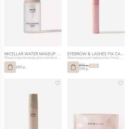
MICELLAR WATER MAKEUP REMOVER
EYEBROW & LASHES FIX CARE GEL
Мицеллярная вода для снятия макияжа с помпой SHIKstudio
Фиксирующая сыворотка (гель) для бровей и ресниц
890 p.
33%
650 p.
599 p.