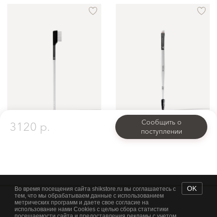
Сообщить о
3120 p.
поступлении
КИСТЬ № 15
КИСТЬ № 17
Щеточка для разделения ресниц
Кисть для бровей 2 в 1: щеточка для расчесывания бровей и скошенная кисть для окрашивания бровей
1200 p.
1500 p.
OK
Во время посещения сайта shikstore.ru вы соглашаетесь с
тем, что мы обрабатываем данные с использованием
метрических программ и даете свое согласие на
использование нами Cookies с целью сбора статистики
посещаемости сайта и предоставления рекламы с учетом