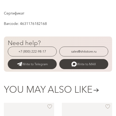
Сертификат
Barcode:
4631176182168
Need help?
+7 (800) 222-98-17
sales@shikstore.ru
Write to Telegram
Write to MAX
YOU MAY ALSO LIKE