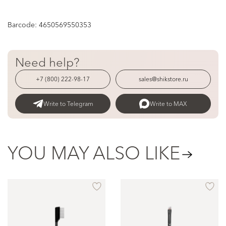
Barcode:
4650569550353
Need help?
+7 (800) 222-98-17
sales@shikstore.ru
Write to Telegram
Write to MAX
YOU MAY ALSO LIKE