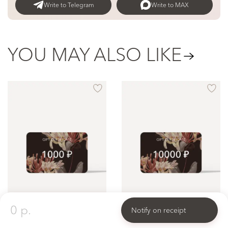
Write to Telegram
Write to MAX
YOU MAY ALSO LIKE
0 p.
Notify on receipt