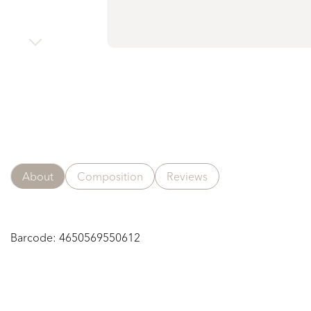
About
Composition
Reviews
Barcode:
4650569550612