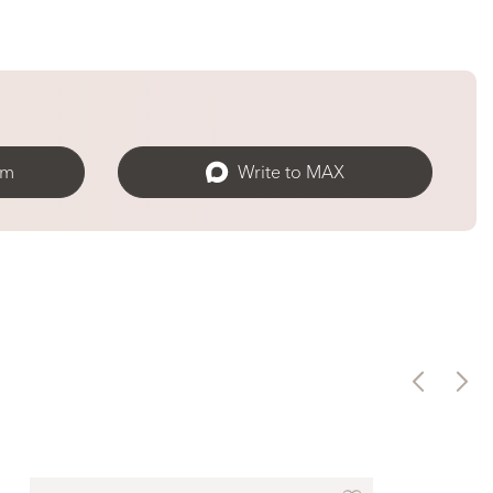
am
Write to MAX