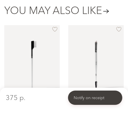
YOU MAY ALSO LIKE
375 p.
Notify on receipt
Brush № 15
Brush № 17
Brush for separating eyelashes
Eyebrow Brush 2 in 1: Eyebrow Spoolie and Angled Eyebrow Tinting Brush
1200 p.
1500 p.