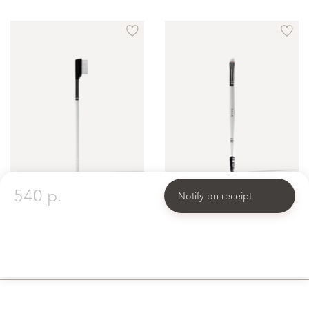
540 p.
Notify on receipt
Brush № 15
Brush № 17
Brush for separating eyelashes
Eyebrow Brush 2 in 1: Eyebrow Spoolie and Angled Eyebrow Tinting Brush
1200 p.
1500 p.