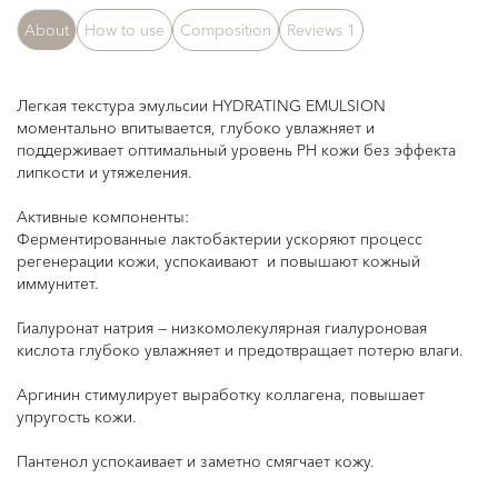
About
How to use
Composition
Reviews
1
Легкая текстура эмульсии HYDRATING EMULSION
моментально впитывается, глубоко увлажняет и
поддерживает оптимальный уровень РН кожи без эффекта
липкости и утяжеления.
Активные компоненты:
Ферментированные лактобактерии ускоряют процесс
регенерации кожи, успокаивают и повышают кожный
иммунитет.
Гиалуронат натрия — низкомолекулярная гиалуроновая
кислота глубоко увлажняет и предотвращает потерю влаги.
Аргинин стимулирует выработку коллагена, повышает
упругость кожи.
Пантенол успокаивает и заметно смягчает кожу.