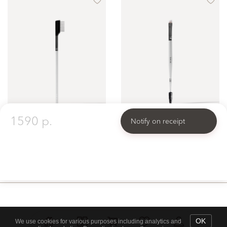
1590 p.
Notify on receipt
Brush № 15
Brush № 17
Brush for separating eyelashes
Eyebrow Brush 2 in 1: Eyebrow Spoolie and Angled Eyebrow Tinting Brush
1200 p.
1500 p.
OK
We use cookies for various purposes including analytics and