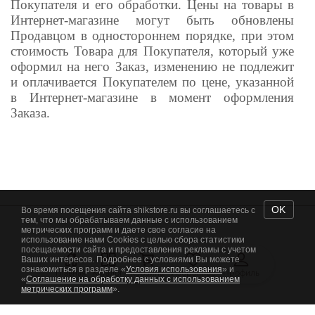
Покупателя и его обработки. Цены на товары в
Интернет-магазине могут быть обновлены
Продавцом в одностороннем порядке, при этом
стоимость Товара для Покупателя, который уже
оформил на него Заказ, изменению не подлежит
и оплачивается Покупателем по цене, указанной
в Интернет-магазине в момент оформления
Заказа.
OK
Во время посещения сайта shikstore.ru вы соглашаетесь с
тем, что мы обрабатываем данные с использованием
метрических программ и даете свое согласие на
использование нами Cookies с целью сбора статистики
посещаемости сайта и предоставления рекламы с учетом
Ваших интересов. Подробнее с условиями Вы можете
ознакомиться в разделе «
Условия использования
» и
Главная
Каталог
Корзина
Избранное
Профиль
«
Соглашение на обработку данных с использованием
метрических программ
».