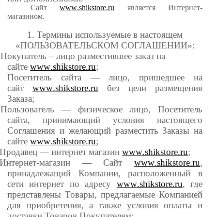
Сайт
www
.shikstore.ru
является Интернет-
магазином.
1. Термины используемые в настоящем
«ПОЛЬЗОВАТЕЛЬСКОМ СОГЛАШЕНИИ»:
Покупатель – лицо разместившее заказ на
сайте
www
.shikstore.ru
;
Посетитель сайта — лицо, пришедшее на
сайт
www
.shikstore.ru
без цели размещения
Заказа;
ü
Пользователь — физическое лицо, Посетитель
сайта, принимающий условия настоящего
Соглашения и желающий разместить Заказы на
сайте
www
.shikstore.ru
;
Продавец — интернет магазин
www
.shikstore.ru
;
Интернет-магазин — Сайт
www
.shikstore.ru
,
принадлежащий Компании, расположенный в
сети интернет по адресу
www
.shikstore.ru
, где
представлены Товары, предлагаемые Компанией
для приобретения, а также условия оплаты и
доставки Товаров Покупателям;