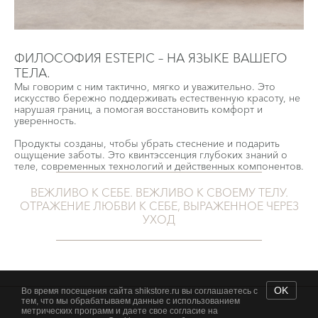
ФИЛОСОФИЯ ESTEPIC – НА ЯЗЫКЕ ВАШЕГО
ТЕЛА.
Мы говорим с ним тактично, мягко и уважительно. Это
искусство бережно поддерживать естественную красоту, не
нарушая границ, а помогая восстановить комфорт и
уверенность.
Продукты созданы, чтобы убрать стеснение и подарить
ощущение заботы. Это квинтэссенция глубоких знаний о
теле, современных технологий и действенных компонентов.
ВЕЖЛИВО К СЕБЕ. ВЕЖЛИВО К СВОЕМУ ТЕЛУ.
ОТРАЖЕНИЕ ЛЮБВИ К СЕБЕ, ВЫРАЖЕННОЕ ЧЕРЕЗ
УХОД
OK
Во время посещения сайта shikstore.ru вы соглашаетесь с
тем, что мы обрабатываем данные с использованием
метрических программ и даете свое согласие на