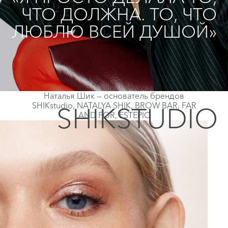
ЧТО ДОЛЖНА. ТО, ЧТО
ЛЮБЛЮ ВСЕЙ ДУШОЙ»
Наталья Шик — основатель брендов
SHIKstudio, NATALYA SHIK, BROW BAR, FAR
SHIKSTUDIO
AND FOR, ESTEPIC