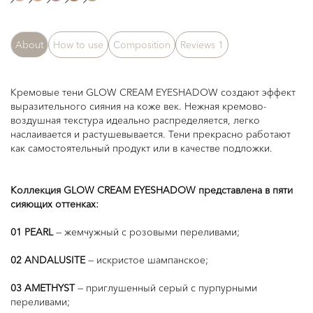
About
How to use
Composition
Reviews
1
Кремовые тени GLOW CREAM EYESHADOW создают эффект
выразительного сияния на коже век. Нежная кремово-
воздушная текстура идеально распределяется, легко
наслаивается и растушевывается. Тени прекрасно работают
как самостоятельный продукт или в качестве подложки.
Коллекция GLOW CREAM EYESHADOW представлена в пяти
сияющих оттенках:
01 PEARL
— жемчужный с розовыми переливами;
02 ANDALUSITE
— искристое шампанское;
03 AMETHYST
— приглушенный серый с пурпурными
переливами;