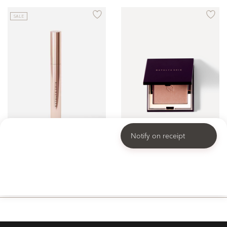
SALE
Notify on receipt
BROW SCULPTOR
SMART INTENSE BLUSH
Фиксирующий гель для бровей
Сатиновые румяна с регулируемой интенсивностью
1800 p.
20%
2800 p.
1440 p.