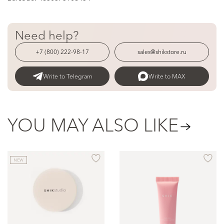
Need help?
+7 (800) 222-98-17
sales@shikstore.ru
Write to Telegram
Write to MAX
YOU MAY ALSO LIKE
NEW